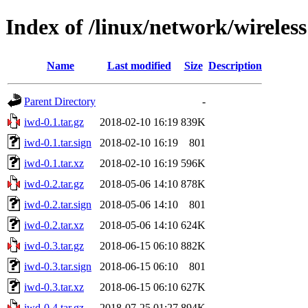
Index of /linux/network/wireless
Name
Last modified
Size
Description
Parent Directory
-
iwd-0.1.tar.gz
2018-02-10 16:19
839K
iwd-0.1.tar.sign
2018-02-10 16:19
801
iwd-0.1.tar.xz
2018-02-10 16:19
596K
iwd-0.2.tar.gz
2018-05-06 14:10
878K
iwd-0.2.tar.sign
2018-05-06 14:10
801
iwd-0.2.tar.xz
2018-05-06 14:10
624K
iwd-0.3.tar.gz
2018-06-15 06:10
882K
iwd-0.3.tar.sign
2018-06-15 06:10
801
iwd-0.3.tar.xz
2018-06-15 06:10
627K
iwd-0.4.tar.gz
2018-07-25 01:27
894K