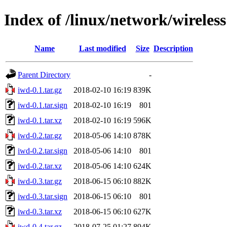
Index of /linux/network/wireless
Name
Last modified
Size
Description
Parent Directory
-
iwd-0.1.tar.gz
2018-02-10 16:19
839K
iwd-0.1.tar.sign
2018-02-10 16:19
801
iwd-0.1.tar.xz
2018-02-10 16:19
596K
iwd-0.2.tar.gz
2018-05-06 14:10
878K
iwd-0.2.tar.sign
2018-05-06 14:10
801
iwd-0.2.tar.xz
2018-05-06 14:10
624K
iwd-0.3.tar.gz
2018-06-15 06:10
882K
iwd-0.3.tar.sign
2018-06-15 06:10
801
iwd-0.3.tar.xz
2018-06-15 06:10
627K
iwd-0.4.tar.gz
2018-07-25 01:27
894K